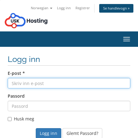
Norwegian
Logg inn
Registrer
Se handlevogn »
Bytt
navig
Logg inn
E-post *
Passord
Husk meg
Glemt Passord?